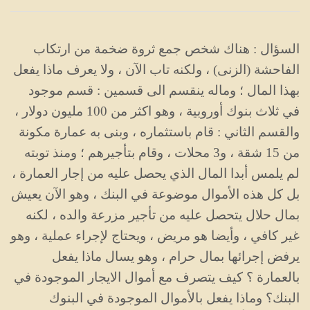
السؤال : هناك شخص جمع ثروة ضخمة من ارتكاب
الفاحشة (الزنى) ، ولكنه تاب الآن ، ولا يعرف ماذا يفعل
بهذا المال ؛ وماله ينقسم الى قسمين : قسم موجود
في ثلاث بنوك أوروبية ، وهو اكثر من 100 مليون دولار ،
والقسم الثاني : قام باستثماره ، وبنى به عمارة مكونة
من 15 شقة ، و3 محلات ، وقام بتأجيرهم ؛ ومنذ توبته
لم يلمس أبدا المال الذي يحصل عليه من إجار العمارة ،
بل كل هذه الأموال موضوعة في البنك ، وهو الآن يعيش
بمال حلال يتحصل عليه من تأجير مزرعة والده ، لكنه
غير كافي ، وأيضا هو مريض ، ويحتاج لإجراء عملية ، وهو
يرفض إجرائها بمال حرام ، وهو يسال ماذا يفعل
بالعمارة ؟ كيف يتصرف مع أموال الايجار الموجودة في
البنك؟ وماذا يفعل بالأموال الموجودة في البنوك